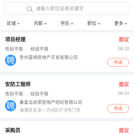
4000-5000元
本科
行政后勤
建筑装潢
确定
区域
月薪
学历
职位
更多
5000-8000元
硕士
销售岗位
教师
项目经理
面议
8000-12000元
博士
文员
护士
08-10
性别不限
经验不限
12000-20000元
财务会计
传单派发
贵州富缔房地产开发有限公司
申请
其他
超市零售
促销导购
安防工程师
面议
网络IT
保健按摩
08-10
性别不限
经验不限
快递员
前台接待
秦皇岛尚荣房地产经纪有限公司
申请
海港区在水一方A区37-6号门市
收银员
技术员/工程师
水电/机修
部门经理
采购员
面议