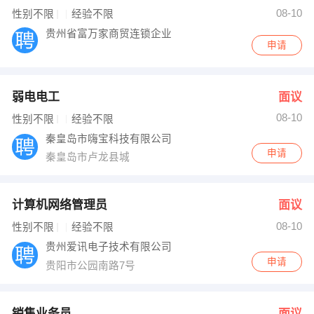
08-10
性别不限
经验不限
出纳
保险
贵州省富万家商贸连锁企业
申请
编辑
法律
保洁
贸易采购
弱电电工
面议
跟单
理财顾问
08-10
性别不限
经验不限
秦皇岛市嗨宝科技有限公司
其他职位
申请
秦皇岛市卢龙县城
计算机网络管理员
面议
08-10
性别不限
经验不限
贵州爱讯电子技术有限公司
申请
贵阳市公园南路7号
销售业务员
面议