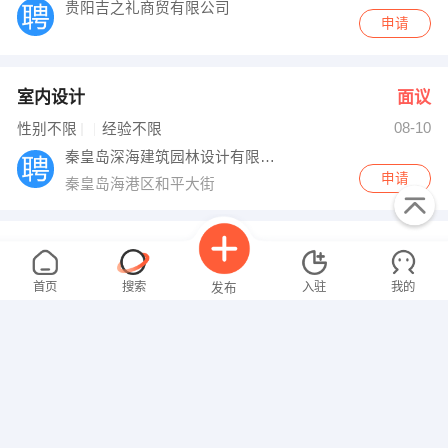
贵阳吉之礼商贸有限公司
申请
室内设计
面议
08-10
性别不限
经验不限
秦皇岛深海建筑园林设计有限公司
申请
秦皇岛海港区和平大街
司机
面议
08-10
性别不限
经验不限
首页
搜索
入驻
我的
发布
秦皇岛北方管业有限公司
申请
秦皇岛开发区天山北路16号
业务经理
面议
08-10
招聘信息
求职简历
性别不限
经验不限