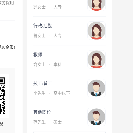
放劳保用
罗女士
·
大专
行政/后勤
曾女士
·
大专
10金币)
教师
俞女士
·
本科
技工/普工
李先生
·
高中以下
其他职位
范先生
·
硕士
息