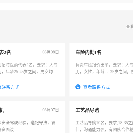
查
表2名
08月08日
车险内勤1名
司招聘医药代表2名，要求：大专
负责车险报价出单，要求：大
，年龄25-45岁之间，男女均
历，女性，年龄22-35岁之间
要具有营销经验，从事过医药代
操作，工作态度认真，具有团
有医学资质的优先，底薪+绩效，
试用期1-3个月，转正后交纳五
看联系方式
查看联系方式
。
机
08月07日
工艺品导购
车安全驾驶经验，遵纪守法，管
工艺品导购10名，要求;18-35
薪资面议
佳，沟通能力强，有团队合作