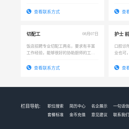
责任心形象端庄，遵纪守法，无犯罪记
录，客服要求45岁以下高中以上文化，
查看联系方式
查
懂电脑工作认真，性格开朗有良好沟通
能力，工程，懂水电维修。
切配工
08月07日
护士 
饭店招聘专业切配工两名，要求有丰富
口腔诊
工作经验，能够很好的协助厨师的工
业也可
作。包吃住，每月有公休，工资3500-
强。面
4500。
查看联系方式
查
栏目导航:
职位搜索
简历中心
名企展示
一句话
套餐标准
金币充值
意见建议
联系我