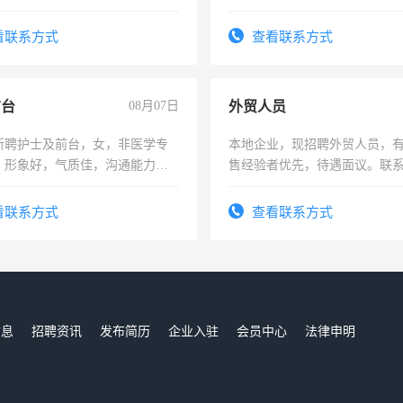
上进心，有工作经验者优先！
看联系方式
查看联系方式
前台
08月07日
外贸人员
所聘护士及前台，女，非医学专
本地企业，现招聘外贸人员，
，形象好，气质佳，沟通能力
售经验者优先，待遇面议。联
试，周日休息。
看联系方式
查看联系方式
信息
招聘资讯
发布简历
企业入驻
会员中心
法律申明
们