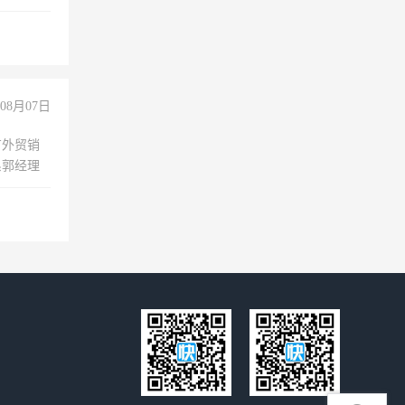
08月07日
有外贸销
系郭经理