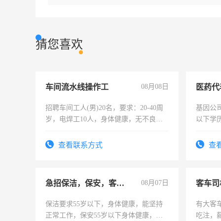
猜您喜欢
车间流水线操作工
08月08日
医药代
招聘车间工人(男)20名，要求：20-40周
基因公
岁，电焊工10人，身体健康，无不良嗜
以下学历
好。薪资：4500-7000元，标准八人间住
可，需
宿，免费发放劳保用品，两班倒，每月
表或者
查看联系方式
查
25号准时发放工资，工作时间10小时
交五险
急招保洁，保安，客服，工程
08月07日
客车司
保洁要求55岁以下，身体健康，能坚持
有大客
正常工作，保安55岁以下身体健康，有
吃注，